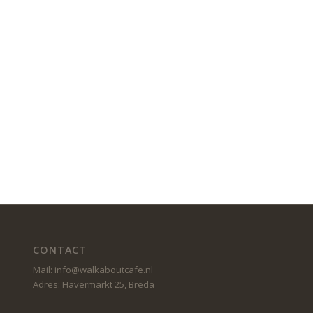
CONTACT
Mail: info@walkaboutcafe.nl
Adres: Havermarkt 25, Breda