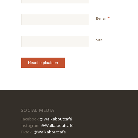
*
E-mail
Site
SOCIAL MEDIA
Facebook:
@Walkaboutcafé
Instagram:
@Walkaboutcafé
Tiktok:
@Walkaboutcafé