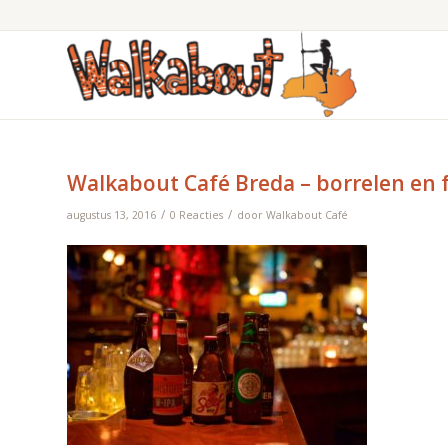
Walkabout Café Breda – borrelen en 
/
/
augustus 13, 2016
0 Reacties
door
Walkabout Café