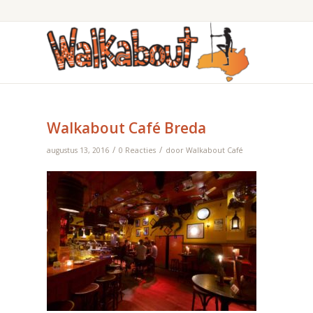
Walkabout Café Breda
/
/
augustus 13, 2016
0 Reacties
door
Walkabout Café