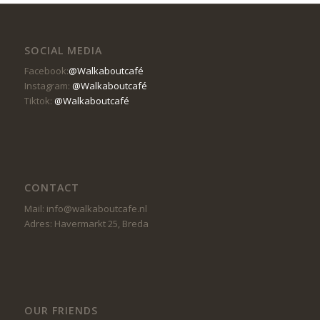
SOCIAL MEDIA
Facebook:
@Walkaboutcafé
Instagram:
@Walkaboutcafé
Tiktok:
@Walkaboutcafé
CONTACT
Mail: info@walkaboutcafe.nl
Adres: Havermarkt 25, Breda
OUR FRIENDS