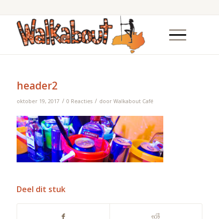
header2
/
/
oktober 19, 2017
0 Reacties
door
Walkabout Café
Deel dit stuk