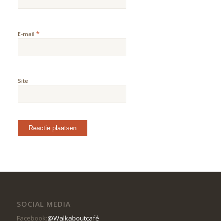
*
E-mail
Site
SOCIAL MEDIA
Facebook:
@Walkaboutcafé