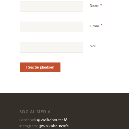
*
Naam
*
E-mail
Site
SOCIAL MEDIA
Facebook:
@Walkaboutcafé
Instagram:
@Walkaboutcafé