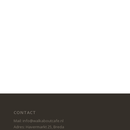
CONTACT
Mail: info@walkaboutcafe.nl
Adres: Havermarkt 25, Breda