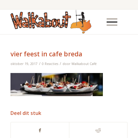
vier feest in cafe breda
/
/
oktober 19, 2017
0 Reacties
door
Walkabout Café
Deel dit stuk