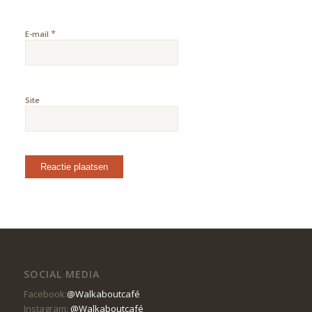
*
E-mail
Site
SOCIAL MEDIA
Facebook:
@Walkaboutcafé
Instagram:
@Walkaboutcafé