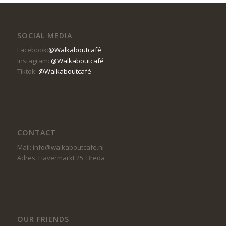
SOCIAL MEDIA
Facebook:
@Walkaboutcafé
Instagram:
@Walkaboutcafé
Tiktok:
@Walkaboutcafé
CONTACT
Mail: info@walkaboutcafe.nl
Adres: Havermarkt 25, Breda
OUR FRIENDS