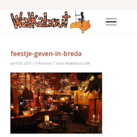
feestje-geven-in-breda
/
/
april 25, 2017
0 Reacties
door
Walkabout Café